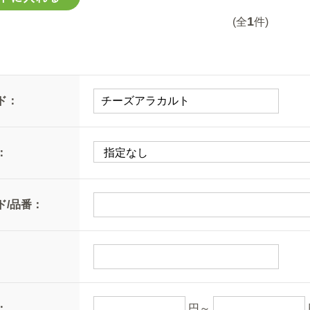
1
(全
件)
ド：
：
ド/品番：
：
円～