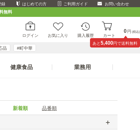
登録
はじめての方
ご利用ガイド
お問い合わせ
料無料
0
円
(税込)
ログイン
お気に入り
購入履歴
カート
5,400
あと
円で送料無料
応品
#町中華
健康食品
業務用
新着順
品番順