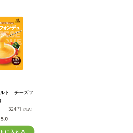
ルト チーズフ
g
324円
（税込）
5.0
トに入れる