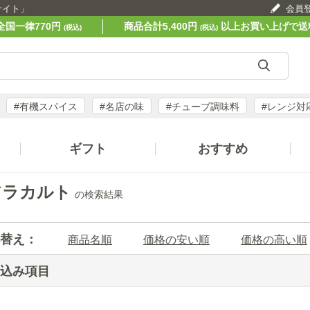
サイト」
会員
全国一律770円
商品合計5,400円
以上お買い上げで送
(税込)
(税込)
#有機スパイス
#名店の味
#チューブ調味料
#レンジ対
ギフト
おすすめ
アラカルト
の検索結果
替え：
商品名順
価格の安い順
価格の高い順
込み項目