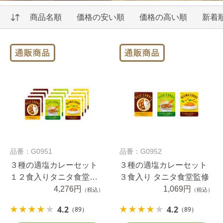
商品名順
価格の安い順
価格の高い順
新着
品番：G0951
品番：G0952
３種の適塩カレーセット
３種の適塩カレーセット
１２食入りタニタ食堂監
３食入り タニタ食堂監修
修
4,276円
1,069円
（税込）
（税込）
4.2
4.2
（89）
（89）