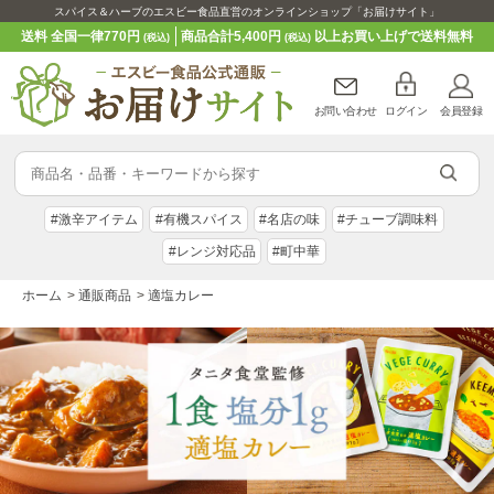
スパイス＆ハーブのエスビー食品直営のオンラインショップ「お届けサイト」
送料 全国一律770円
商品合計5,400円
以上お買い上げで送料無料
(税込)
(税込)
お問い合わせ
ログイン
会員登録
#激辛アイテム
#有機スパイス
#名店の味
#チューブ調味料
#レンジ対応品
#町中華
ホーム
>
通販商品
>
適塩カレー