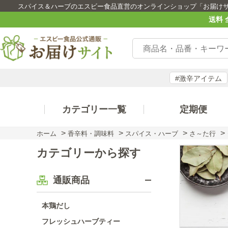
スパイス＆ハーブのエスビー食品直営のオンラインショップ「お届け
送料 
#激辛アイテム
カテゴリー一覧
定期便
>
>
>
>
ホーム
香辛料・調味料
スパイス・ハーブ
さ～た行
カテゴリーから探す
通販商品
本鶏だし
フレッシュハーブティー