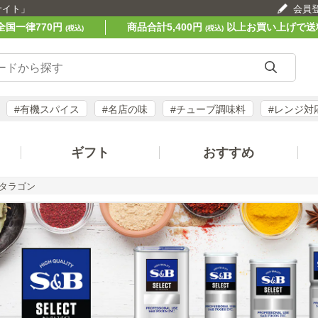
サイト」
会員
全国一律770円
商品合計5,400円
以上お買い上げで送
(税込)
(税込)
#有機スパイス
#名店の味
#チューブ調味料
#レンジ対
ギフト
おすすめ
タラゴン