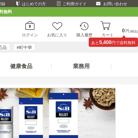
登録
はじめての方
ご利用ガイド
お問い合わせ
料無料
0
円
(税込)
ログイン
お気に入り
購入履歴
カート
5,400
あと
円で送料無料
応品
#町中華
健康食品
業務用