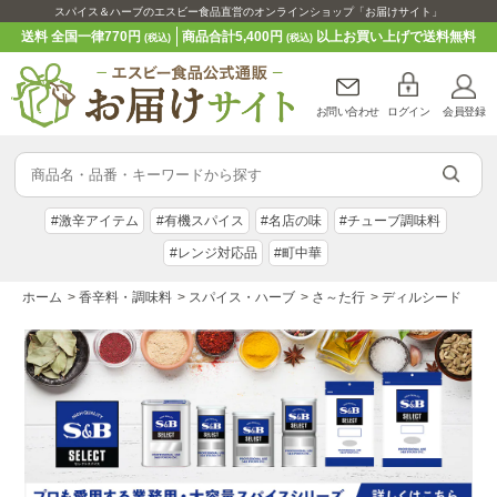
スパイス＆ハーブのエスビー食品直営のオンラインショップ「お届けサイト」
送料 全国一律770円
商品合計5,400円
以上お買い上げで送料無料
(税込)
(税込)
お問い合わせ
ログイン
会員登録
#激辛アイテム
#有機スパイス
#名店の味
#チューブ調味料
#レンジ対応品
#町中華
ホーム
>
香辛料・調味料
>
スパイス・ハーブ
>
さ～た行
>
ディルシード