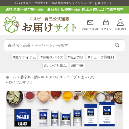
スパイス＆ハーブのエスビー食品直営のオンラインショップ「お届けサイト」
送料 全国一律770円
商品合計5,400円
以上お買い上げで送料無料
(税込)
(税込)
お問い合わせ
ログイン
会員登録
#激辛アイテム
#有機スパイス
#名店の味
#チューブ調味料
#レンジ対応品
#町中華
ホーム
>
香辛料・調味料
>
スパイス・ハーブ
>
ま～わ行
>
ロイヤルマサラ