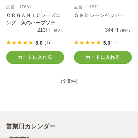
品番：17631
品番：11871
ＯＲＧＡＮＩＣシーズニ
Ｓ＆Ｂ レモンペッパー
ング 魚のハーブソテ
ー タイム＆オレガノ
213円
344円
（税込）
（税込）
１６.６ｇ
5.0
5.0
（1）
（1）
カートに入れる
カートに入れる
8
(全
件)
営業日カレンダー