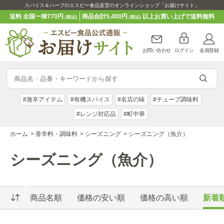
スパイス＆ハーブのエスビー食品直営のオンラインショップ「お届けサイト」
送料 全国一律770円
商品合計5,400円
以上お買い上げで送料無料
(税込)
(税込)
お問い合わせ
ログイン
会員登録
#激辛アイテム
#有機スパイス
#名店の味
#チューブ調味料
#レンジ対応品
#町中華
ホーム
>
香辛料・調味料
>
シーズニング
>
シーズニング（魚介）
シーズニング（魚介）
商品名順
価格の安い順
価格の高い順
新着