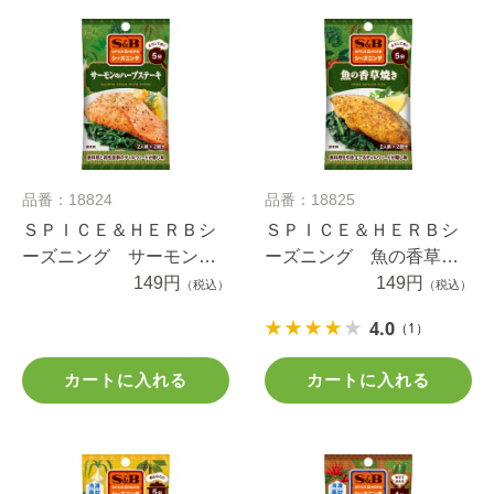
品番：18824
品番：18825
ＳＰＩＣＥ＆ＨＥＲＢシ
ＳＰＩＣＥ＆ＨＥＲＢシ
ーズニング サーモンの
ーズニング 魚の香草焼
ハーブステーキ １２ｇ
149円
き １６ｇ
149円
（税込）
（税込）
4.0
（1）
カートに入れる
カートに入れる