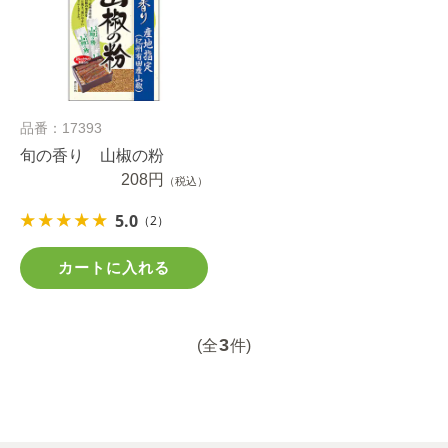
品番：17393
旬の香り 山椒の粉
208円
（税込）
5.0
（2）
カートに入れる
3
(全
件)