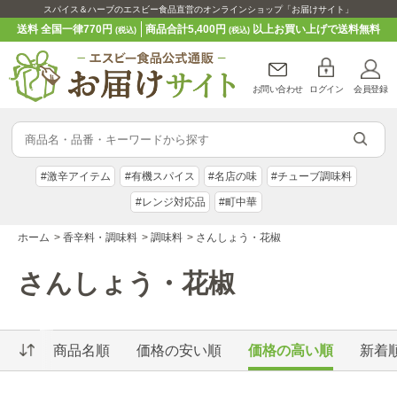
スパイス＆ハーブのエスビー食品直営のオンラインショップ「お届けサイト」
送料 全国一律770円
商品合計5,400円
以上お買い上げで送料無料
(税込)
(税込)
お問い合わせ
ログイン
会員登録
#激辛アイテム
#有機スパイス
#名店の味
#チューブ調味料
#レンジ対応品
#町中華
ホーム
>
香辛料・調味料
>
調味料
>
さんしょう・花椒
さんしょう・花椒
商品名順
価格の安い順
価格の高い順
新着