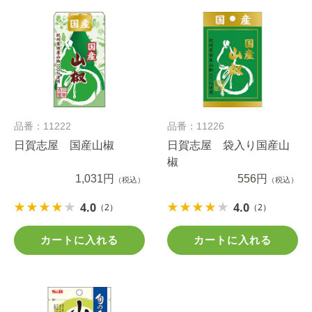
品番：11222
品番：11226
日賀志屋 国産山椒
日賀志屋 袋入り国産山
椒
1,031円
556円
（税込）
（税込）
4.0
4.0
（2）
（2）
カートに入れる
カートに入れる