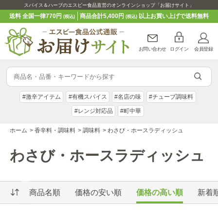
スパイス＆ハーブのエスビー食品直営のオンラインショップ「お届けサイト」
送料 全国一律770円
商品合計5,400円
以上お買い上げで送料無料
(税込)
(税込)
お問い合わせ
ログイン
会員登録
#激辛アイテム
#有機スパイス
#名店の味
#チューブ調味料
#レンジ対応品
#町中華
ホーム
>
香辛料・調味料
>
調味料
>
わさび・ホースラディッシュ
わさび・ホースラディッシュ
商品名順
価格の安い順
価格の高い順
新着