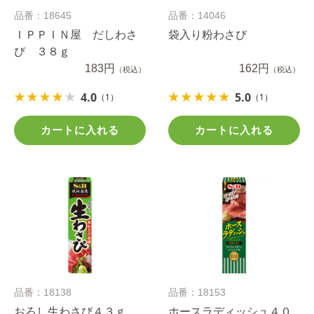
品番：18645
品番：14046
ＩＰＰＩＮ屋 だしわさ
袋入り粉わさび
び ３８ｇ
183円
162円
（税込）
（税込）
4.0
5.0
（1）
（1）
カートに入れる
カートに入れる
品番：18138
品番：18153
おろし生わさび４３ｇ
ホースラディッシュ４０