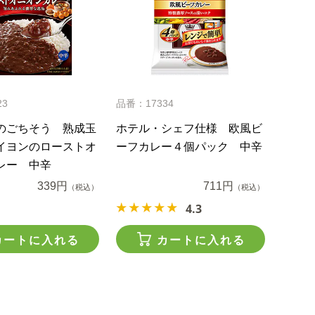
23
品番：17334
のごちそう 熟成玉
ホテル・シェフ仕様 欧風ビ
イヨンのローストオ
ーフカレー４個パック 中辛
レー 中辛
339円
711円
（税込）
（税込）
4.3
カートに入れる
カートに入れる