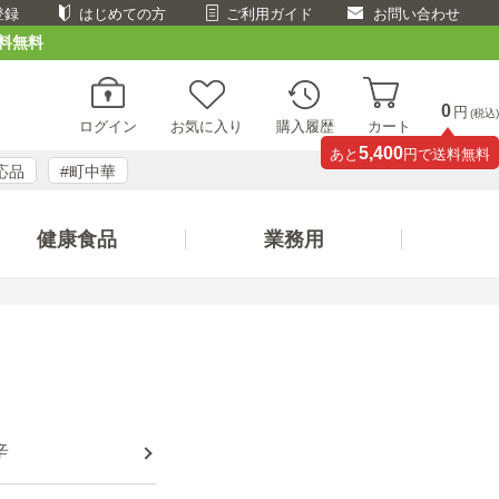
登録
はじめての方
ご利用ガイド
お問い合わせ
料無料
0
円
(税込)
ログイン
お気に入り
購入履歴
カート
5,400
あと
円で送料無料
応品
#町中華
健康食品
業務用
辛