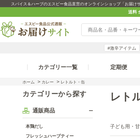
スパイス＆ハーブのエスビー食品直営のオンラインショップ「お届け
送料 
#激辛アイテム
カテゴリー一覧
定期便
>
>
ホーム
カレー
レトルト・缶
カテゴリーから探す
レト
通販商品
子ども用・甘
本鶏だし
フレッシュハーブティー