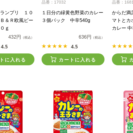
品番：17032
品番：168
ランプリ １０
１日分の緑黄色野菜のカレー
からだ満足
Ｂ＆Ｒ欧風ビー
３個パック 中辛540g
マトとカ
０ｇ
カレー 中
432円
636円
（税込）
（税込）
4.5
4.5
トに入れる
カートに入れる