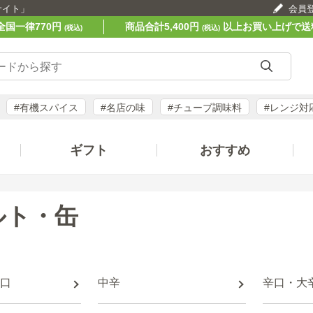
サイト」
会員
全国一律770円
商品合計5,400円
以上お買い上げで送
(税込)
(税込)
#有機スパイス
#名店の味
#チューブ調味料
#レンジ対
ギフト
おすすめ
ルト・缶
口
中辛
辛口・大