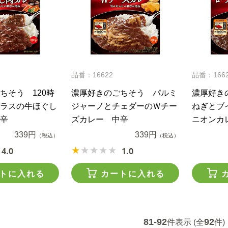
品番：16622
品番：166
ちそう 120時
濃厚好きのごちそう パルミ
濃厚好き
ラスの牛ほぐし
ジャーノとチェダーのＷチー
ねぎとブ
辛
ズカレー 中辛
ニオンカ
339円
339円
（税込）
（税込）
4.0
1.0
トに入れる
カートに入れる
81-92
92
件表示 (全
件)