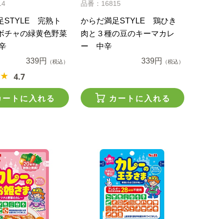
14
品番：16815
STYLE 完熟ト
からだ満足STYLE 鶏ひき
ボチャの緑黄色野菜
肉と３種の豆のキーマカレ
辛
ー 中辛
339円
339円
（税込）
（税込）
4.7
カートに入れる
カートに入れる