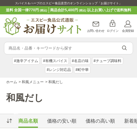
スパイス＆ハーブのエスビー食品直営のオンラインショップ「お届けサイト」
送料 全国一律770円
商品合計5,400円
以上お買い上げで送料無料
(税込)
(税込)
お問い合わせ
ログイン
会員登録
#激辛アイテム
#有機スパイス
#名店の味
#チューブ調味料
#レンジ対応品
#町中華
ホーム
>
和風メニュー
>
和風だし
和風だし
商品名順
価格の安い順
価格の高い順
新着