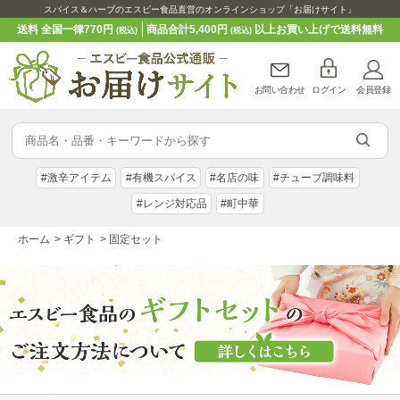
スパイス＆ハーブのエスビー食品直営のオンラインショップ「お届けサイト」
送料 全国一律770円
商品合計5,400円
以上お買い上げで送料無料
(税込)
(税込)
お問い合わせ
ログイン
会員登録
#激辛アイテム
#有機スパイス
#名店の味
#チューブ調味料
#レンジ対応品
#町中華
ホーム
>
ギフト
>
固定セット