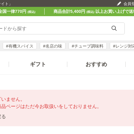
サイト」
会員
全国一律770円
商品合計5,400円
以上お買い上げで送
(税込)
(税込)
#有機スパイス
#名店の味
#チューブ調味料
#レンジ対
ギフト
おすすめ
ざいません。
商品ページはただ今お取扱いをしておりません。
戻る