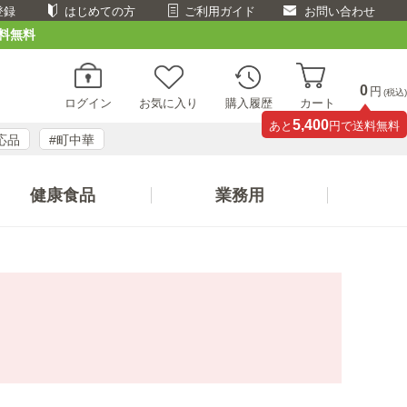
登録
はじめての方
ご利用ガイド
お問い合わせ
料無料
0
円
(税込)
ログイン
お気に入り
購入履歴
カート
5,400
あと
円で送料無料
応品
#町中華
健康食品
業務用