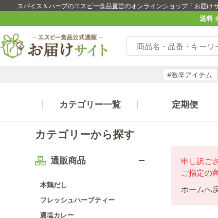
スパイス＆ハーブのエスビー食品直営のオンラインショップ「お届け
送料 
#激辛アイテム
カテゴリー一覧
定期便
カテゴリーから探す
通販商品
申し訳ご
ご指定の
本鶏だし
ホームへ
フレッシュハーブティー
適塩カレー