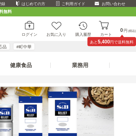
登録
はじめての方
ご利用ガイド
お問い合わせ
料無料
0
円
(税込)
ログイン
お気に入り
購入履歴
カート
5,400
あと
円で送料無料
応品
#町中華
健康食品
業務用