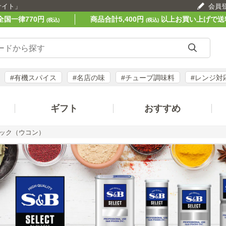
サイト」
会員
全国一律770円
商品合計5,400円
以上お買い上げで送
(税込)
(税込)
#有機スパイス
#名店の味
#チューブ調味料
#レンジ対
ギフト
おすすめ
ック（ウコン）