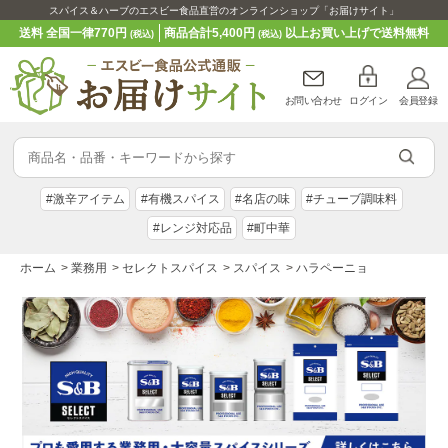
スパイス＆ハーブのエスビー食品直営のオンラインショップ「お届けサイト」
送料 全国一律770円
商品合計5,400円
以上お買い上げで送料無料
(税込)
(税込)
お問い合わせ
ログイン
会員登録
#激辛アイテム
#有機スパイス
#名店の味
#チューブ調味料
#レンジ対応品
#町中華
ホーム
>
業務用
>
セレクトスパイス
>
スパイス
>
ハラペーニョ