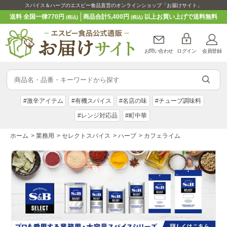
スパイス＆ハーブのエスビー食品直営のオンラインショップ「お届けサイト」
送料 全国一律770円
商品合計5,400円
以上お買い上げで送料無料
(税込)
(税込)
お問い合わせ
ログイン
会員登録
#激辛アイテム
#有機スパイス
#名店の味
#チューブ調味料
#レンジ対応品
#町中華
ホーム
>
業務用
>
セレクトスパイス
>
ハーブ
>
カフェライム