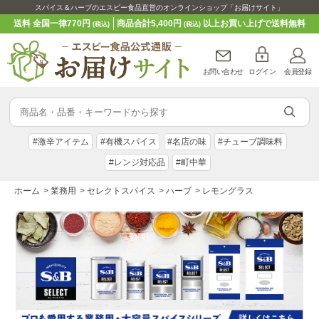
スパイス＆ハーブのエスビー食品直営のオンラインショップ「お届けサイト」
送料 全国一律770円
商品合計5,400円
以上お買い上げで送料無料
(税込)
(税込)
お問い合わせ
ログイン
会員登録
#激辛アイテム
#有機スパイス
#名店の味
#チューブ調味料
#レンジ対応品
#町中華
ホーム
>
業務用
>
セレクトスパイス
>
ハーブ
>
レモングラス