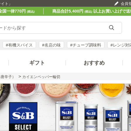
サイト」
会員
全国一律770円
商品合計5,400円
以上お買い上げで送
(税込)
(税込)
#有機スパイス
#名店の味
#チューブ調味料
#レンジ対
ギフト
おすすめ
>
赤唐辛子）
カイエンペッパー輪切