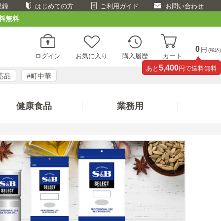
登録
はじめての方
ご利用ガイド
お問い合わせ
料無料
0
円
(税込)
ログイン
お気に入り
購入履歴
カート
5,400
あと
円で送料無料
応品
#町中華
健康食品
業務用