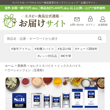
スパイス＆ハーブのエスビー食品直営のオンラインショップ「お届けサイト」
送料 全国一律770円
商品合計5,400円
以上お買い上げで送料無料
(税込)
(税込)
お問い合わせ
ログイン
会員登録
#激辛アイテム
#有機スパイス
#名店の味
#チューブ調味料
#レンジ対応品
#町中華
ホーム
>
業務用
>
セレクトスパイス
>
ミックススパイス
>
ウーシャンフェン（五香粉）