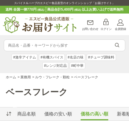
スパイス＆ハーブのエスビー食品直営のオンラインショップ「お届けサイト」
送料 全国一律770円
商品合計5,400円
以上お買い上げで送料無料
(税込)
(税込)
お問い合わせ
ログイン
会員登録
#激辛アイテム
#有機スパイス
#名店の味
#チューブ調味料
#レンジ対応品
#町中華
ホーム
>
業務用
>
ルウ・フレーク・顆粒
>
ベースフレーク
ベースフレーク
商品名順
価格の安い順
価格の高い順
新着