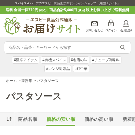
スパイス＆ハーブのエスビー食品直営のオンラインショップ「お届けサイト」
送料 全国一律770円
商品合計5,400円
以上お買い上げで送料無料
(税込)
(税込)
お問い合わせ
ログイン
会員登録
#激辛アイテム
#有機スパイス
#名店の味
#チューブ調味料
#レンジ対応品
#町中華
ホーム
>
業務用
>
パスタソース
パスタソース
商品名順
価格の安い順
価格の高い順
新着