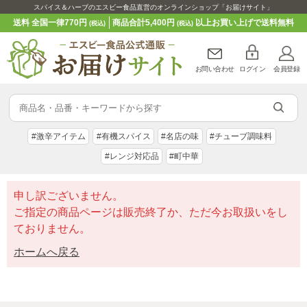
スパイス＆ハーブのエスビー食品直営のオンラインショップ「お届けサイト」
送料 全国一律770円
商品合計5,400円
以上お買い上げで送料無料
(税込)
(税込)
お問い合わせ
ログイン
会員登録
#激辛アイテム
#有機スパイス
#名店の味
#チューブ調味料
#レンジ対応品
#町中華
申し訳ございません。
ご指定の商品ページは販売終了か、ただ今お取扱いをし
ておりません。
ホームへ戻る