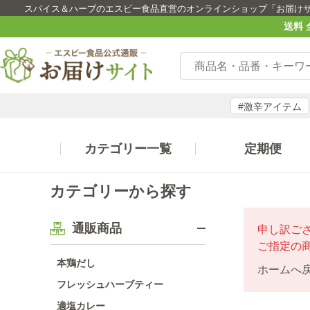
スパイス＆ハーブのエスビー食品直営のオンラインショップ「お届け
送料 
#激辛アイテム
カテゴリー一覧
定期便
カテゴリーから探す
通販商品
申し訳ご
ご指定の
本鶏だし
ホームへ
フレッシュハーブティー
適塩カレー