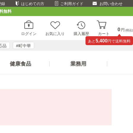
登録
はじめての方
ご利用ガイド
お問い合わせ
料無料
0
円
(税込)
ログイン
お気に入り
購入履歴
カート
5,400
あと
円で送料無料
応品
#町中華
健康食品
業務用