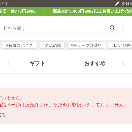
サイト」
会員
全国一律770円
商品合計5,400円
以上お買い上げで送
(税込)
(税込)
#有機スパイス
#名店の味
#チューブ調味料
#レンジ対
ギフト
おすすめ
ざいません。
商品ページは販売終了か、ただ今お取扱いをしておりません。
戻る