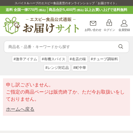
スパイス＆ハーブのエスビー食品直営のオンラインショップ「お届けサイト」
送料 全国一律770円
商品合計5,400円
以上お買い上げで送料無料
(税込)
(税込)
お問い合わせ
ログイン
会員登録
#激辛アイテム
#有機スパイス
#名店の味
#チューブ調味料
#レンジ対応品
#町中華
申し訳ございません。
ご指定の商品ページは販売終了か、ただ今お取扱いをし
ておりません。
ホームへ戻る