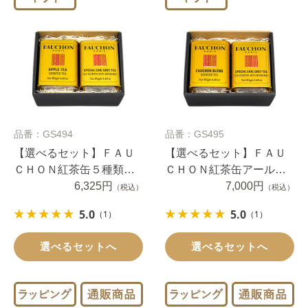
品番：GS494
品番：GS495
【選べるセット】ＦＡＵ
【選べるセット】ＦＡＵ
ＣＨＯＮ紅茶缶５種類か
ＣＨＯＮ紅茶缶アールグ
ら選べる２缶
6,325円
レイ・セイロン・フォシ
7,000円
（税込）
（税込）
ョンブレンド２缶
5.0
5.0
（1）
（1）
選べるセットへ
選べるセットへ