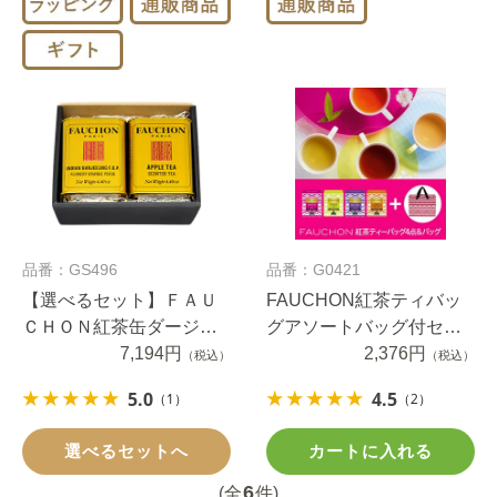
品番：GS496
品番：G0421
【選べるセット】ＦＡＵ
FAUCHON紅茶ティバッ
ＣＨＯＮ紅茶缶ダージリ
グアソートバッグ付セッ
ンと選べるアップルモー
7,194円
ト
2,376円
（税込）
（税込）
ニング２缶セット
5.0
4.5
（1）
（2）
選べるセットへ
カートに入れる
6
(全
件)