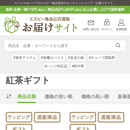
スパイス＆ハーブのエスビー食品直営のオンラインショップ「お届けサイト」
送料 全国一律770円
商品合計5,400円
以上お買い上げで送料無料
(税込)
(税込)
お問い合わせ
ログイン
会員登録
#激辛アイテム
#有機スパイス
#名店の味
#チューブ調味料
#レンジ対応品
#町中華
紅茶ギフト
商品名順
価格の安い順
価格の高い順
新着