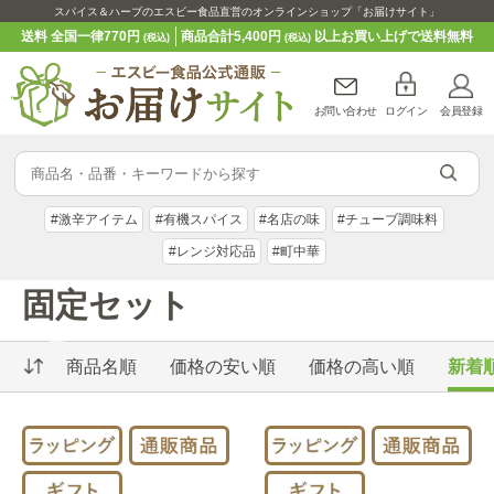
スパイス＆ハーブのエスビー食品直営のオンラインショップ「お届けサイト」
送料 全国一律770円
商品合計5,400円
以上お買い上げで送料無料
(税込)
(税込)
お問い合わせ
ログイン
会員登録
#激辛アイテム
#有機スパイス
#名店の味
#チューブ調味料
#レンジ対応品
#町中華
固定セット
商品名順
価格の安い順
価格の高い順
新着