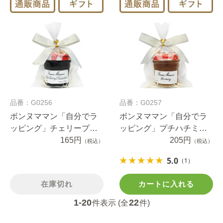
品番：G0256
品番：G0257
ボンヌママン「自分でラ
ボンヌママン「自分でラ
ッピング」チェリープチ
ッピング」プチハチミツ
ジャム（1セット）
165円
（1セット）
205円
（税込）
（税込）
5.0
（1）
在庫切れ
カートに入れる
1-20
22
件表示 (全
件)