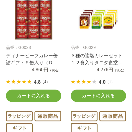
品番：G0028
品番：G0029
ディナービーフカレー缶
３種の適塩カレーセット
詰ギフト９缶入り（ＤＣ
１２食入りタニタ食堂監
－４５）
4,860円
修（包装対応）
4,276円
（税込）
（税込）
4.8
4.0
（4）
（1）
カートに入れる
カートに入れる