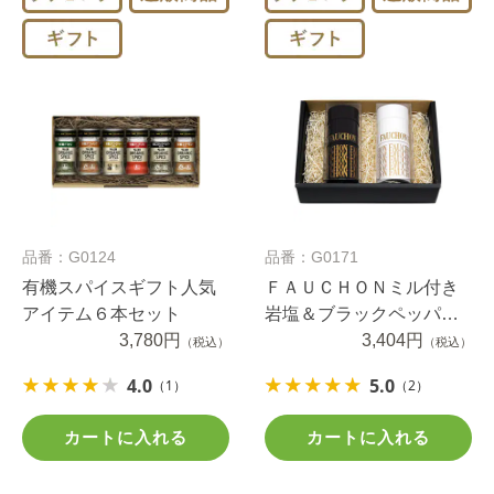
品番：G0124
品番：G0171
有機スパイスギフト人気
ＦＡＵＣＨＯＮミル付き
アイテム６本セット
岩塩＆ブラックペッパー
3,780円
セット
3,404円
（税込）
（税込）
4.0
5.0
（1）
（2）
カートに入れる
カートに入れる