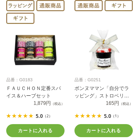
品番：G0183
品番：G0251
ＦＡＵＣＨＯＮ定番スパ
ボンヌママン「自分でラ
イス＆ハーブセット
ッピング」ストロベリー
1,879円
プチジャム（1セット）
165円
（税込）
（税込）
5.0
5.0
（2）
（1）
カートに入れる
カートに入れる