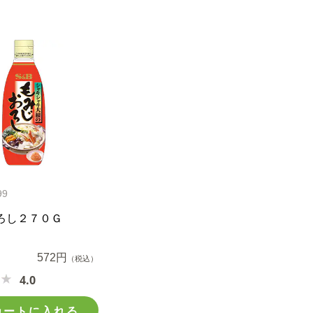
99
ろし２７０Ｇ
572円
（税込）
4.0
カートに入れる