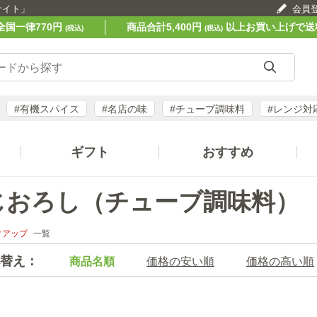
サイト」
会員
全国一律770円
商品合計5,400円
以上お買い上げで送
(税込)
(税込)
#有機スパイス
#名店の味
#チューブ調味料
#レンジ対
ギフト
おすすめ
じおろし（チューブ調味料）
クアップ
一覧
替え：
商品名順
価格の安い順
価格の高い順