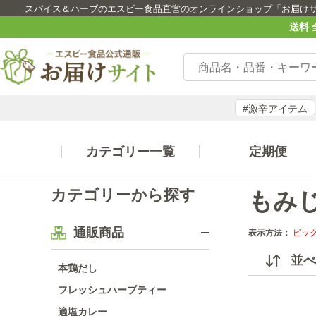
スパイス＆ハーブのエスビー食品直営のオンラインショップ「お届け
送料 
#激辛アイテム
カテゴリー一覧
定期便
カテゴリーから探す
もみ
通販商品
表示方法：
ピッ
並べ
本鶏だし
フレッシュハーブティー
適塩カレー