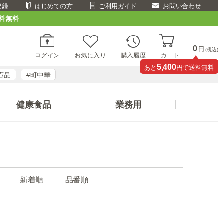
登録
はじめての方
ご利用ガイド
お問い合わせ
料無料
0
円
(税込)
ログイン
お気に入り
購入履歴
カート
5,400
あと
円で送料無料
応品
#町中華
健康食品
業務用
新着順
品番順