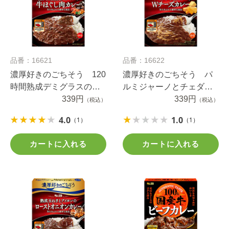
品番：16621
品番：16622
濃厚好きのごちそう 120
濃厚好きのごちそう パ
時間熟成デミグラスの牛
ルミジャーノとチェダー
ほぐし肉カレー 中辛
339円
のＷチーズカレー 中辛
339円
（税込）
（税込）
4.0
1.0
（1）
（1）
カートに入れる
カートに入れる