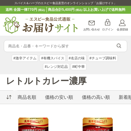
スパイス＆ハーブのエスビー食品直営のオンラインショップ「お届けサイト」
送料 全国一律770円
商品合計5,400円
以上お買い上げで送料無料
(税込)
(税込)
お問い合わせ
ログイン
会員登録
#激辛アイテム
#有機スパイス
#名店の味
#チューブ調味料
#レンジ対応品
#町中華
レトルトカレー濃厚
商品名順
価格の安い順
価格の高い順
新着