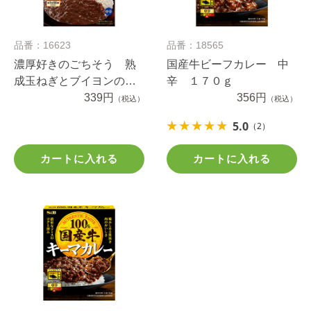
品番：16623
品番：18565
濃厚好きのごちそう 熟
国産牛ビーフカレー 中
成玉ねぎとブイヨンのロ
辛 １７０ｇ
ーストオニオンカレー
339円
356円
（税込）
（税込）
中辛
5.0
（2）
カートに入れる
カートに入れる