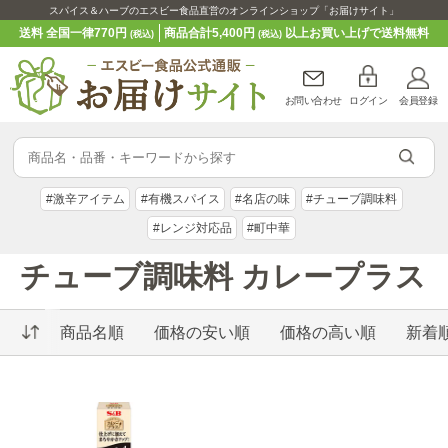
スパイス＆ハーブのエスビー食品直営のオンラインショップ「お届けサイト」
送料 全国一律770円
商品合計5,400円
以上お買い上げで送料無料
(税込)
(税込)
お問い合わせ
ログイン
会員登録
#激辛アイテム
#有機スパイス
#名店の味
#チューブ調味料
#レンジ対応品
#町中華
チューブ調味料 カレープラス
商品名順
価格の安い順
価格の高い順
新着