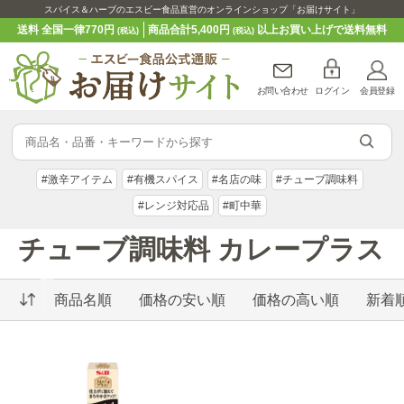
スパイス＆ハーブのエスビー食品直営のオンラインショップ「お届けサイト」
送料 全国一律770円
商品合計5,400円
以上お買い上げで送料無料
(税込)
(税込)
お問い合わせ
ログイン
会員登録
#激辛アイテム
#有機スパイス
#名店の味
#チューブ調味料
#レンジ対応品
#町中華
チューブ調味料 カレープラス
商品名順
価格の安い順
価格の高い順
新着