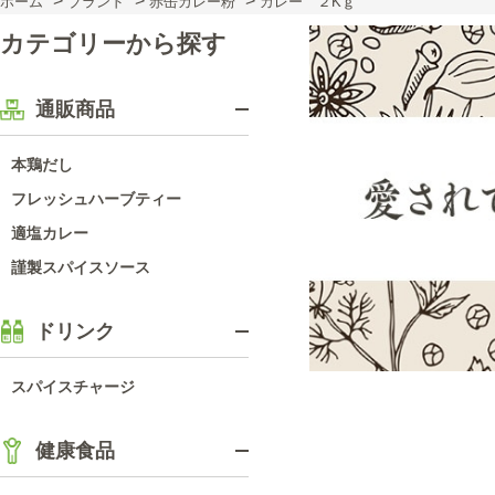
>
>
>
ホーム
ブランド
赤缶カレー粉
カレー ２Kｇ
カテゴリーから探す
通販商品
本鶏だし
フレッシュハーブティー
適塩カレー
謹製スパイスソース
ドリンク
スパイスチャージ
健康食品