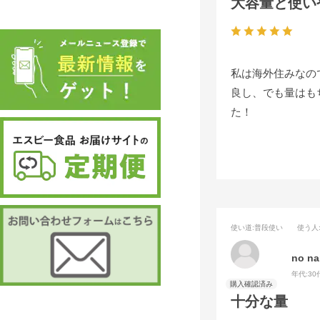
大容量と使い
私は海外住みなの
良し、でも量はも
た！
使い道
:普段使い
使う人
no n
年代:
30
十分な量