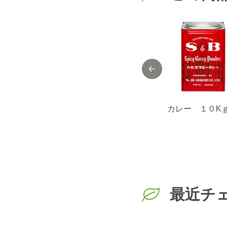
セレクト 一味唐辛
FAUCHON 缶入
カレー １０K
子/袋100g
りサラワクブラッ
クペッパー（グラ
インド）
最近チ