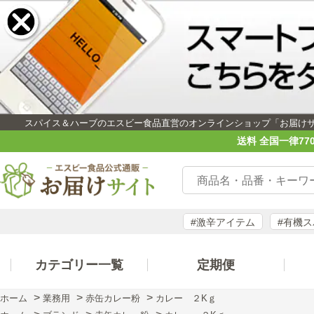
スパイス＆ハーブのエスビー食品直営のオンラインショップ「お届け
送料 全国一律77
#激辛アイテム
#有機
カテゴリー一覧
定期便
>
>
>
ホーム
業務用
赤缶カレー粉
カレー ２Kｇ