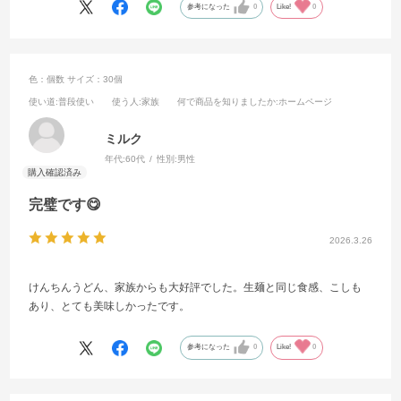
参考になった
0
Like!
0
色：個数
サイズ：30個
使い道
:普段使い
使う人
:家族
何で商品を知りましたか
:ホームページ
ミルク
年代:
60代
性別:
男性
完璧です😋
2026.3.26
けんちんうどん、家族からも大好評でした。生麺と同じ食感、こしも
あり、とても美味しかったです。
参考になった
0
Like!
0