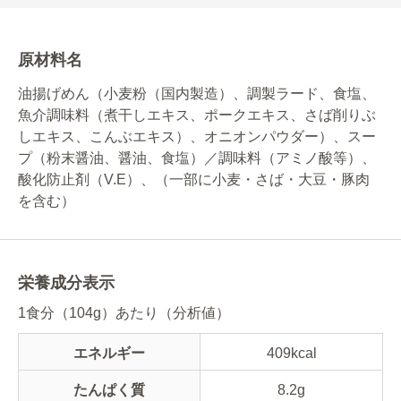
原材料名
油揚げめん（小麦粉（国内製造）、調製ラード、食塩、
魚介調味料（煮干しエキス、ポークエキス、さば削りぶ
しエキス、こんぶエキス）、オニオンパウダー）、スー
プ（粉末醤油、醤油、食塩）／調味料（アミノ酸等）、
酸化防止剤（V.E）、（一部に小麦・さば・大豆・豚肉
を含む）
栄養成分表示
1食分（104g）あたり（分析値）
エネルギー
409kcal
たんぱく質
8.2g