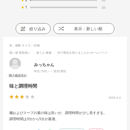
(3)
★
1
(2)
絞り込み
表示：新しい順
色：個数
サイズ：30個
使い道
:普段使い
使う人
:家族
何で商品を知りましたか
:ホームページ
みっちゃん
年代:
70代～
性別:
男性
味と調理時間
2026.4.3
麺およびスープの素の味は良いが、調理時間が少し長すぎる。
調理時間は3分から5分が最適。