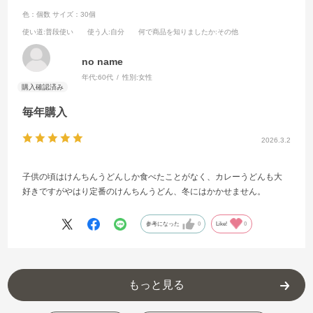
色：個数
サイズ：30個
使い道
:普段使い
使う人
:自分
何で商品を知りましたか
:その他
no name
年代:
60代
性別:
女性
毎年購入
2026.3.2
子供の頃はけんちんうどんしか食べたことがなく、カレーうどんも大
好きですがやはり定番のけんちんうどん、冬にはかかせません。
参考になった
0
Like!
0
もっと見る