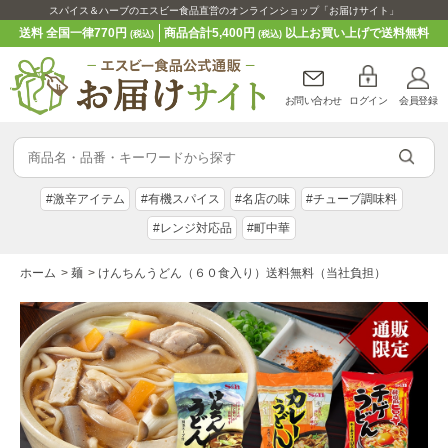
スパイス＆ハーブのエスビー食品直営のオンラインショップ「お届けサイト」
送料 全国一律770円
商品合計5,400円
以上お買い上げで送料無料
(税込)
(税込)
お問い合わせ
ログイン
会員登録
#激辛アイテム
#有機スパイス
#名店の味
#チューブ調味料
#レンジ対応品
#町中華
ホーム
>
麺
>
けんちんうどん（６０食入り）送料無料（当社負担）