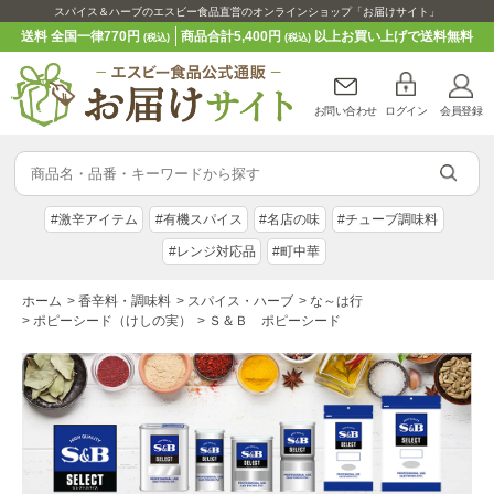
スパイス＆ハーブのエスビー食品直営のオンラインショップ「お届けサイト」
送料 全国一律770円
商品合計5,400円
以上お買い上げで送料無料
(税込)
(税込)
お問い合わせ
ログイン
会員登録
#激辛アイテム
#有機スパイス
#名店の味
#チューブ調味料
#レンジ対応品
#町中華
ホーム
>
香辛料・調味料
>
スパイス・ハーブ
>
な～は行
>
ポピーシード（けしの実）
>
Ｓ＆Ｂ ポピーシード