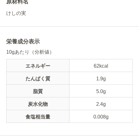
原材料名
けしの実
栄養成分表示
10gあたり（分析値）
エネルギー
62kcal
たんぱく質
1.9g
脂質
5.0g
炭水化物
2.4g
食塩相当量
0.008g