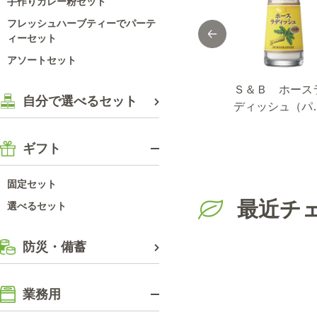
手作りカレー粉セット
フレッシュハーブティーでパーテ
ィーセット
アソートセット
Ｓ＆Ｂ キャラウ
Ｓ＆Ｂ ジュニパ
Ｓ＆Ｂ ホース
自分で選べるセット
ェイシード
ーベリー
ディッシュ（パ
ダー）
ギフト
固定セット
最近チ
選べるセット
防災・備蓄
業務用