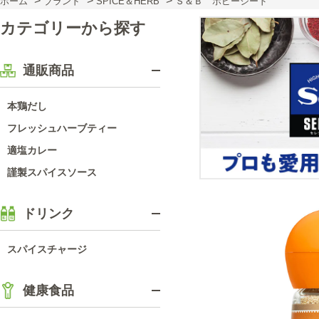
>
>
>
ホーム
ブランド
SPICE＆HERB
Ｓ＆Ｂ ポピーシード
カテゴリーから探す
通販商品
本鶏だし
フレッシュハーブティー
適塩カレー
謹製スパイスソース
ドリンク
スパイスチャージ
健康食品