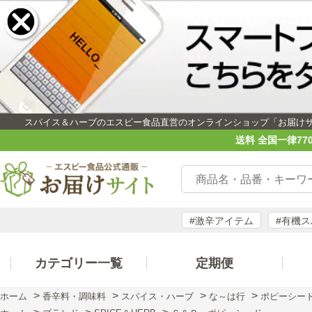
スパイス＆ハーブのエスビー食品直営のオンラインショップ「お届け
送料 全国一律77
#激辛アイテム
#有機
カテゴリー一覧
定期便
>
>
>
>
ホーム
香辛料・調味料
スパイス・ハーブ
な～は行
ポピーシー