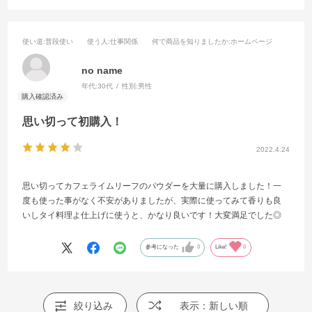
使い道
:普段使い
使う人
:仕事関係
何で商品を知りましたか
:ホームページ
no name
年代:
30代
性別:
男性
思い切って初購入！
2022.4.24
思い切ってカフェライムリーフのパウダーを大量に購入しました！一
度も使った事がなく不安がありましたが、実際に使ってみて香りも良
いしタイ料理よ仕上げに使うと、かなり良いです！大変満足でした◎
参考になった
0
Like!
0
絞り込み
表示：新しい順