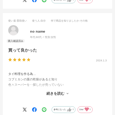
使い道
:普段使い
使う人
:自分
何で商品を知りましたか
:その他
no name
年代:
60代
性別:
女性
買って良かった
2024.1.3
タイ料理を作る為…
コブミカンの葉の乾燥があると知り
色々スーパーを‥探したが売っていない
御社のオンラインショップで購入し
続きを読む
美味しいグリーンカレーが出来ました。
また購入させて頂きます。
参考になった
0
Like!
0
ありがとうございます。