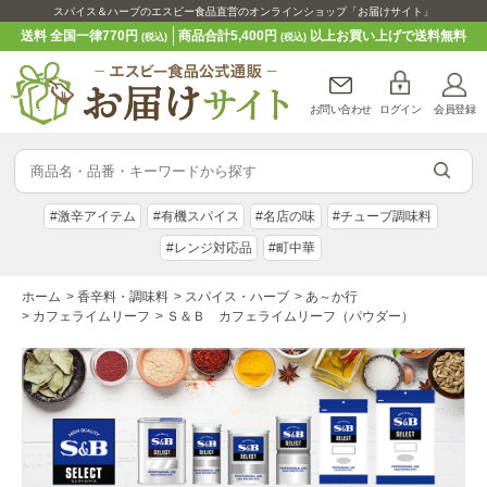
スパイス＆ハーブのエスビー食品直営のオンラインショップ「お届けサイト」
送料 全国一律770円
商品合計5,400円
以上お買い上げで送料無料
(税込)
(税込)
お問い合わせ
ログイン
会員登録
#激辛アイテム
#有機スパイス
#名店の味
#チューブ調味料
#レンジ対応品
#町中華
ホーム
>
香辛料・調味料
>
スパイス・ハーブ
>
あ～か行
>
カフェライムリーフ
>
Ｓ＆Ｂ カフェライムリーフ（パウダー）