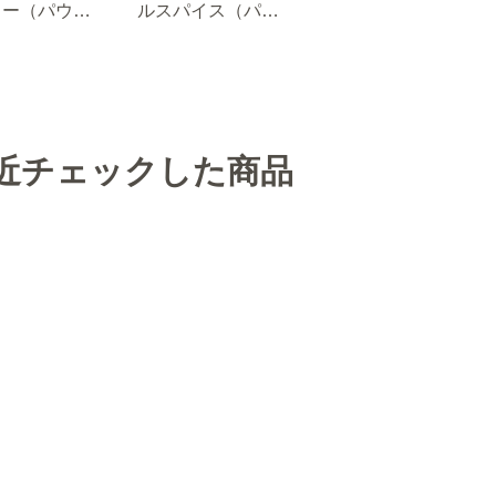
ョー（パウダ
ルスパイス（パウ
 １ｋｇ袋入
ダー）
近チェックした商品