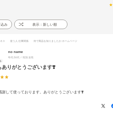
★
り込み
表示：新しい順
ジネス
使う人
:仕事関係
何で商品を知りましたか
:ホームページ
no name
年代:
50代
性別:
女性
もありがとうございます❣️
感謝して使っております。ありがとうございます❣️