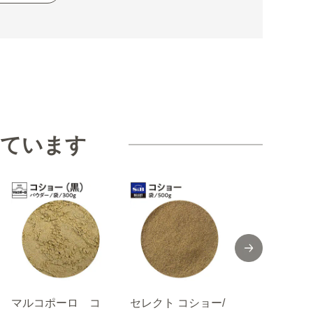
見ています
マルコポーロ コ
セレクト コショー/
セレクト ガ