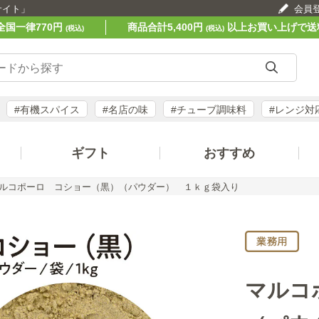
サイト」
会員
全国一律770円
商品合計5,400円
以上お買い上げで送
(税込)
(税込)
#有機スパイス
#名店の味
#チューブ調味料
#レンジ対
ギフト
おすすめ
ルコポーロ コショー（黒）（パウダー） １ｋｇ袋入り
マルコ