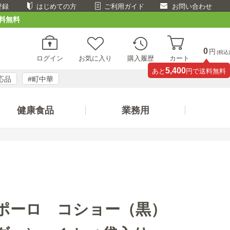
登録
はじめての方
ご利用ガイド
お問い合わせ
料無料
0
円
(税込)
ログイン
お気に入り
購入履歴
カート
5,400
あと
円で送料無料
応品
#町中華
健康食品
業務用
ポーロ コショー（黒）