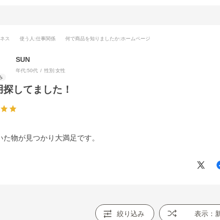
ジネス
使う人
:仕事関係
何で商品を知りましたか
:ホームページ
SUN
年代:
50代
性別:
女性
用探してました！
いた物が見つかり大満足です。
絞り込み
表示：