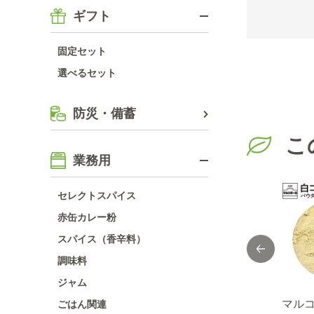
ギフト
固定セット
選べるセット
防災・備蓄
こ
業務用
セレクトスパイス
赤缶カレー粉
スパイス（香辛料）
調味料
ジャム
袋入
セレクト マスター
コショー１０ｋｇ
マル
ごはん関連