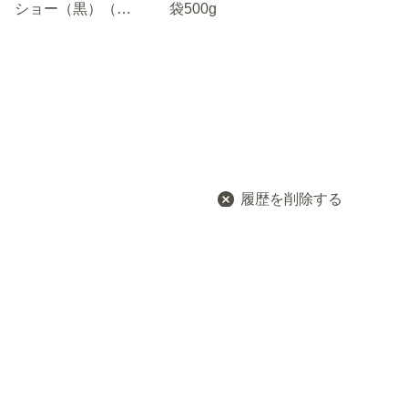
ショー（黒）（パ
袋500g
ク/フレーク/
ウダー） ３００
ｇ袋入り
履歴を削除する