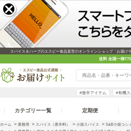
スパイス＆ハーブのエスビー食品直営のオンラインショップ「お届け
送料 全国一律77
#激辛アイテム
#有機
カテゴリー一覧
定期便
>
>
>
>
ホーム
業務用
スパイス（香辛料）
小袋スパイス
S&B小袋コショ