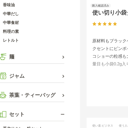
香味油
使い切り小袋
中華だし
中華食材
料理の素
レトルト
原材料もブラック
クセントにピンポ
コショーの粒感も
麺
量目も小袋0.2
賞味期限も長く１
ジャム
小袋の良い点は、
これからもＳ＆Ｂ
茶葉・ティーバッグ
セット
使い道
:ビジネス
使う人