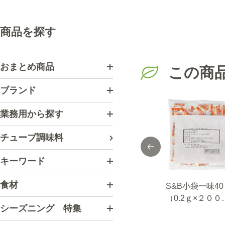
商品を探す
おまとめ商品
この商
ブランド
業務用から探す
チューブ調味料
キーワード
食材
セレクト バジルシ
マルコポーロ 七
S&B小袋一味40
ード/ホール/袋100g
味唐辛子１ｋｇ袋
（0.2ｇ×２００
シーズニング 特集
入り
袋）