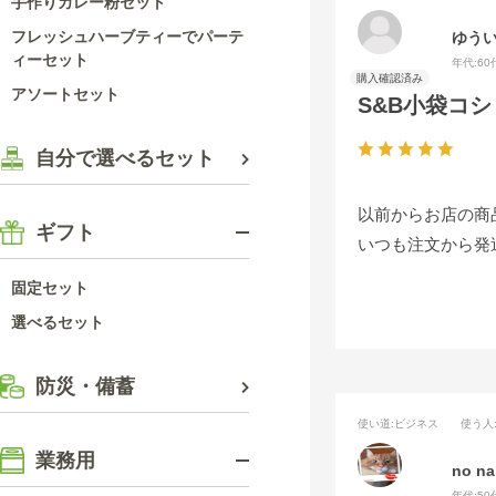
手作りカレー粉セット
フレッシュハーブティーでパーテ
ゆう
ィーセット
年代:
60
アソートセット
S&B小袋コシ
自分で選べるセット
以前からお店の商
ギフト
いつも注文から発
固定セット
選べるセット
防災・備蓄
使い道
:ビジネス
使う人
業務用
no n
年代:
50