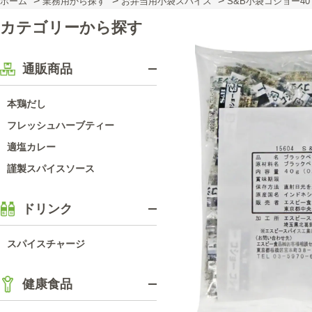
>
>
>
ホーム
業務用から探す
お弁当用小袋スパイス
S&B小袋コショー40
カテゴリーから探す
通販商品
本鶏だし
フレッシュハーブティー
適塩カレー
謹製スパイスソース
ドリンク
スパイスチャージ
健康食品