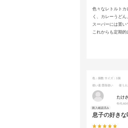
色々なレトルトカ
く、カレーうどん
スーパーには置い
これからも定期的
色：個数
サイズ：1個
使い道
:普段使い
使う人
たけ
年代:
60
息子の好きな