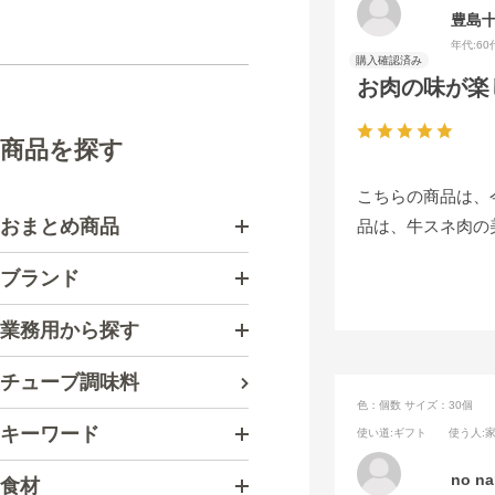
豊島
年代:
60
お肉の味が楽
商品を探す
こちらの商品は、
おまとめ商品
品は、牛スネ肉の
ブランド
業務用から探す
チューブ調味料
色：個数
サイズ：30個
キーワード
使い道
:ギフト
使う人
:
no n
食材