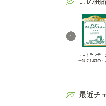
この商
セレクト カレ
セレクト カレ
レストランディ
ー 欧風ビーフカ
ー 欧風ビーフカ
ーほぐし肉のビ
レー ミルポワ仕
レー ３ｋｇ×４袋
フカレー200g
立て ３ｋｇ×４袋
（１ケース）
（１ケース）
最近チ