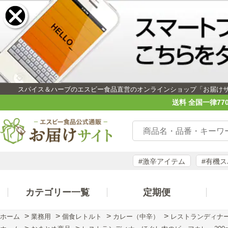
スパイス＆ハーブのエスビー食品直営のオンラインショップ「お届け
送料 全国一律77
#激辛アイテム
#有機
カテゴリー一覧
定期便
>
>
>
>
ホーム
業務用
個食レトルト
カレー（中辛）
レストランディナー