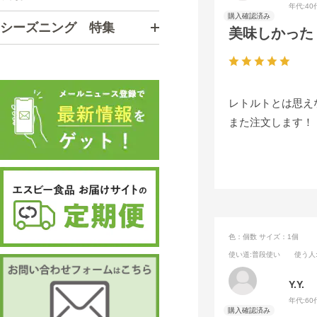
年代:
40
シーズニング 特集
美味しかった
レトルトとは思え
また注文します！
色：個数
サイズ：1個
使い道
:普段使い
使う人
Y.Y.
年代:
60