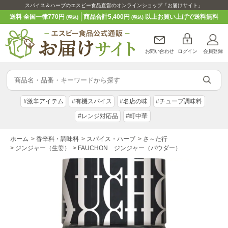
スパイス＆ハーブのエスビー食品直営のオンラインショップ「お届けサイト」
送料 全国一律770円
商品合計5,400円
以上お買い上げで送料無料
(税込)
(税込)
お問い合わせ
ログイン
会員登録
#激辛アイテム
#有機スパイス
#名店の味
#チューブ調味料
#レンジ対応品
#町中華
ホーム
>
香辛料・調味料
>
スパイス・ハーブ
>
さ～た行
>
ジンジャー（生姜）
>
FAUCHON ジンジャー（パウダー）