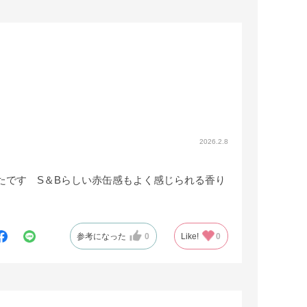
2026.2.8
たです S＆Bらしい赤缶感もよく感じられる香り
参考になった
0
Like!
0