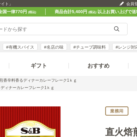
サイト」
会員
全国一律770円
商品合計5,400円
以上お買い上げで送
(税込)
(税込)
#有機スパイス
#名店の味
#チューブ調味料
#レンジ対
ギフト
おすすめ
煎香辛料香るディナーカレーフレーク1ｋｇ
ディナーカレーフレーク1ｋｇ
直火焙