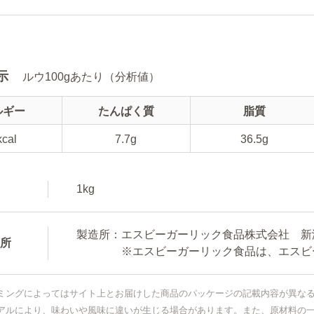
示
ルウ100gあたり（分析値）
ルギー
たんぱく質
脂質
kcal
7.7g
36.5g
1kg
製造所：エスビーガーリック食品株式会社 新
所
※エスビーガーリック食品は、エスビー
ミングによってはサイト上とお届けした商品のパッケージの記載内容が異な
アルにより、味わいや風味に違いが生じる場合があります。また、原材料の