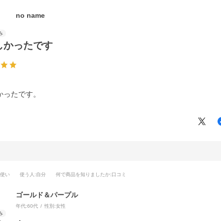
no name
しかったです
かったです。
段使い
使う人
:自分
何で商品を知りましたか
:口コミ
ゴールド＆パープル
年代:
60代
性別:
女性