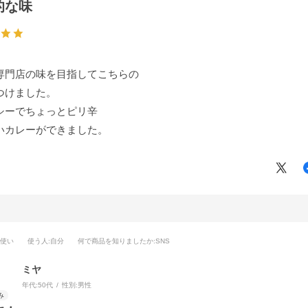
的な味
専門店の味を目指してこちらの
つけました。
シーでちょっとピリ辛
いカレーができました。
段使い
使う人
:自分
何で商品を知りましたか
:SNS
ミヤ
年代:
50代
性別:
男性