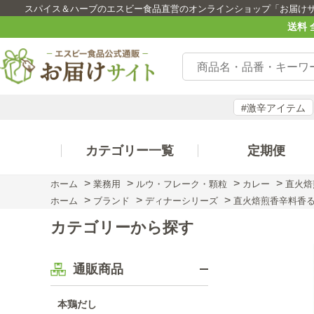
スパイス＆ハーブのエスビー食品直営のオンラインショップ「お届け
送料 
#激辛アイテム
カテゴリー一覧
定期便
>
>
>
>
ホーム
業務用
ルウ・フレーク・顆粒
カレー
直火焙
>
>
>
ホーム
ブランド
ディナーシリーズ
直火焙煎香辛料香る
カテゴリーから探す
通販商品
本鶏だし