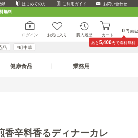
登録
はじめての方
ご利用ガイド
お問い合わせ
料無料
0
円
(税込)
ログイン
お気に入り
購入履歴
カート
5,400
あと
円で送料無料
応品
#町中華
健康食品
業務用
煎香辛料香るディナーカレ