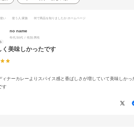
段使い
使う人
:家族
何で商品を知りましたか
:ホームページ
no name
年代:
50代
性別:
男性
しく美味しかったです
ディナーカレーよりスパイス感と香ばしさが増していて美味しかっ
です