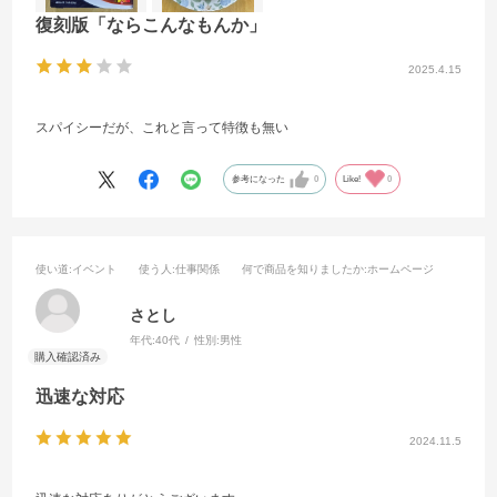
復刻版「ならこんなもんか」
2025.4.15
スパイシーだが、これと言って特徴も無い
参考になった
0
Like!
0
使い道
:イベント
使う人
:仕事関係
何で商品を知りましたか
:ホームページ
さとし
年代:
40代
性別:
男性
迅速な対応
2024.11.5