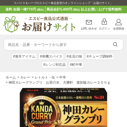
スパイス＆ハーブのエスビー食品直営のオンラインショップ「お届けサイト」
送料 全国一律770円
商品合計5,400円
以上お買い上げで送料無料
(税込)
(税込)
お問い合わせ
ログイン
会員登録
#激辛アイテム
#有機スパイス
#名店の味
#チューブ調味料
#レンジ対応品
#町中華
ホーム
>
カレー
>
レトルト・缶
>
中辛
>
神田カレーグランプリ お茶の水、大勝軒 復刻版カレー２００ｇ