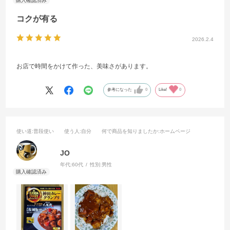
コクが有る
2026.2.4
お店で時間をかけて作った、美味さがあります。
参考になった
0
Like!
0
使い道
:普段使い
使う人
:自分
何で商品を知りましたか
:ホームページ
JO
年代:
60代
性別:
男性