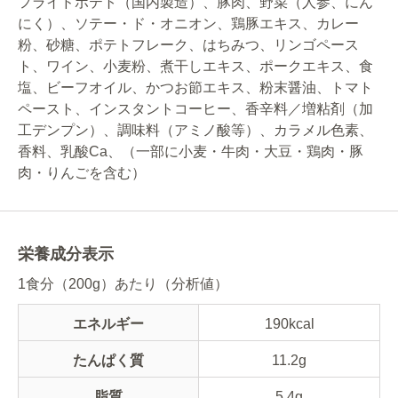
フライドポテト（国内製造）、豚肉、野菜（人参、にん
にく）、ソテー・ド・オニオン、鶏豚エキス、カレー
粉、砂糖、ポテトフレーク、はちみつ、リンゴペース
ト、ワイン、小麦粉、煮干しエキス、ポークエキス、食
塩、ビーフオイル、かつお節エキス、粉末醤油、トマト
ペースト、インスタントコーヒー、香辛料／増粘剤（加
工デンプン）、調味料（アミノ酸等）、カラメル色素、
香料、乳酸Ca、（一部に小麦・牛肉・大豆・鶏肉・豚
肉・りんごを含む）
栄養成分表示
1食分（200g）あたり（分析値）
エネルギー
190kcal
たんぱく質
11.2g
脂質
5.4g