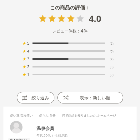
4.0
4
レビュー件数：
件
★
5
(2)
★
4
(0)
★
3
(2)
★
2
(0)
★
1
(0)
絞り込み
表示：新しい順
使い道
:普段使い
使う人
:自分
何で商品を知りましたか
:ホームページ
温泉会員
年代:
60代
性別:
男性