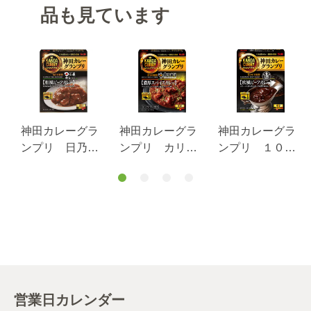
品も見ています
神田カレーグラ
神田カレーグラ
神田カレーグラ
ンプリ 日乃屋
ンプリ カリガ
ンプリ １００
カレー和風ビー
リ濃厚スパイス
時間カレーＢ＆
フカレー１８０
カレー １６０.
Ｒ欧風ビーフカ
ｇ
９ｇ
レー１８０ｇ
営業日カレンダー