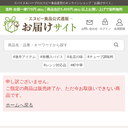
スパイス＆ハーブのエスビー食品直営のオンラインショップ「お届けサイト」
送料 全国一律770円
商品合計5,400円
以上お買い上げで送料無料
(税込)
(税込)
お問い合わせ
ログイン
会員登録
#激辛アイテム
#有機スパイス
#名店の味
#チューブ調味料
#レンジ対応品
#町中華
申し訳ございません。
ご指定の商品は販売終了か、ただ今お取扱いできない商
品です。
ホームへ戻る