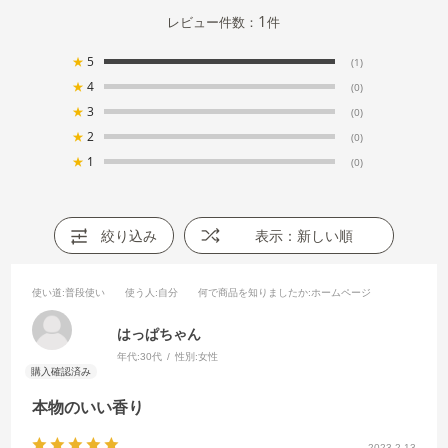
1
レビュー件数：
件
★
5
(1)
★
4
(0)
★
3
(0)
★
2
(0)
★
1
(0)
絞り込み
表示：新しい順
使い道
:普段使い
使う人
:自分
何で商品を知りましたか
:ホームページ
はっぱちゃん
年代:
30代
性別:
女性
本物のいい香り
2023.2.13