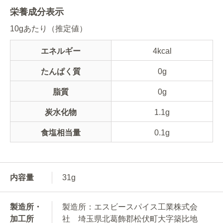
栄養成分表示
10gあたり（推定値）
エネルギー
4kcal
たんぱく質
0g
脂質
0g
炭水化物
1.1g
食塩相当量
0.1g
内容量
31g
製造所・
製造所：エスビースパイス工業株式会
加工所
社 埼玉県北葛飾郡松伏町大字築比地