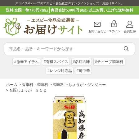
スパイス＆ハーブのエスビー食品直営のオンラインショップ「お届けサイト」
送料 全国一律770円
商品合計5,400円
以上お買い上げで送料無料
(税込)
(税込)
お問い合わせ
ログイン
会員登録
#激辛アイテム
#有機スパイス
#名店の味
#チューブ調味料
#レンジ対応品
#町中華
ホーム
>
香辛料・調味料
>
調味料
>
しょうが・ジンジャー
>
名匠しょうが ３１ｇ