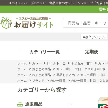
スパイス＆ハーブのエスビー食品直営のオンラインショップ「お届け
送料 
#激辛アイテム
カテゴリー一覧
定期便
>
>
>
>
ホーム
カレー
レトルト・缶
子ども用・甘口
カレー
>
>
ホーム
おまとめ商品
カレー曜日 甘口 ２３０ｇ×10個
>
>
>
ホーム
おまとめ商品
単品おまとめ
カレー曜日 甘口 
>
>
>
ホーム
ブランド
カレー曜日
カレー曜日 甘口 ２３０
カテゴリーから探す
通販商品