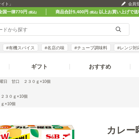
サイト」
会員
全国一律770円
商品合計5,400円
以上お買い上げで送
(税込)
(税込)
#有機スパイス
#名店の味
#チューブ調味料
#レンジ対
ギフト
おすすめ
曜日 甘口 ２３０ｇ×10個
２３０ｇ×10個
ｇ×10個
カレー