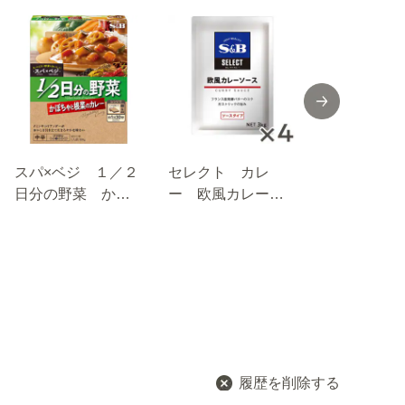
スパ×ベジ １／２
セレクト カレ
菜館シーズ
日分の野菜 かぼ
ー 欧風カレーソ
グ 豚肉の
ちゃと根菜のカレ
ース ３ｋｇ×４袋
炒め １４.
ー 中辛 １８０
（１ケース）
ｇ
履歴を削除する