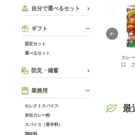
自分で選べるセット
ギフト
固定セット
選べるセット
中華
FAUCHON ハー
スパ×ベジ １／２
カレ
ブソルト
日分の野菜 なす
口 
防災・備蓄
と彩り野菜のカレ
ー 中辛 １８０
ｇ
業務用
セレクトスパイス
最
赤缶カレー粉
スパイス（香辛料）
調味料