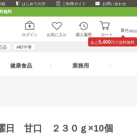
登録
はじめての方
ご利用ガイド
お問い合わせ
料無料
0
円
(税込)
ログイン
お気に入り
購入履歴
カート
5,400
あと
円で送料無料
応品
#町中華
健康食品
業務用
曜日 甘口 ２３０ｇ×10個