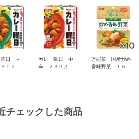
ー曜日 甘
カレー曜日 中
万能菜 国産炒め
２３０ｇ
辛 ２３０ｇ
香味野菜 １５０
ｇ×10個
近チェックした商品