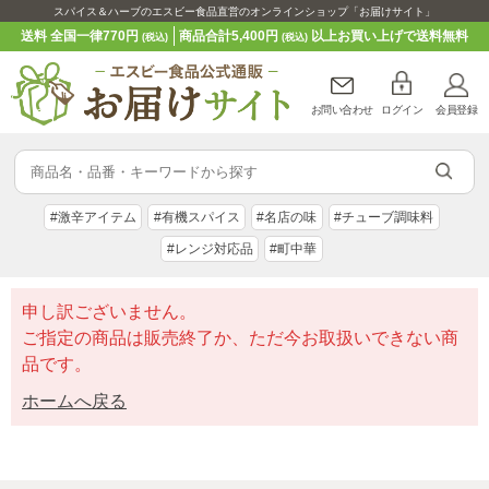
スパイス＆ハーブのエスビー食品直営のオンラインショップ「お届けサイト」
送料 全国一律770円
商品合計5,400円
以上お買い上げで送料無料
(税込)
(税込)
お問い合わせ
ログイン
会員登録
#激辛アイテム
#有機スパイス
#名店の味
#チューブ調味料
#レンジ対応品
#町中華
申し訳ございません。
ご指定の商品は販売終了か、ただ今お取扱いできない商
品です。
ホームへ戻る