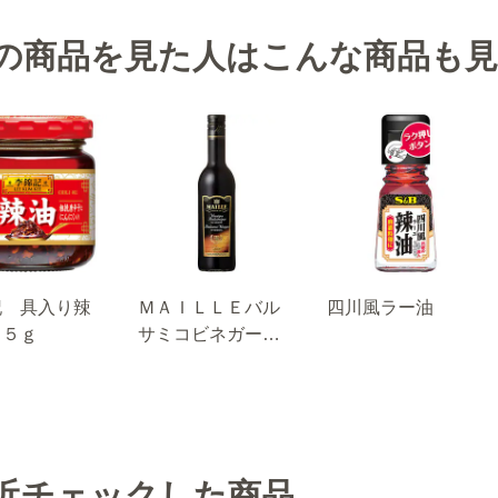
の商品を見た人はこんな商品も
記 具入り辣
ＭＡＩＬＬＥバル
四川風ラー油
８５ｇ
サミコビネガー
500ml
近チェックした商品