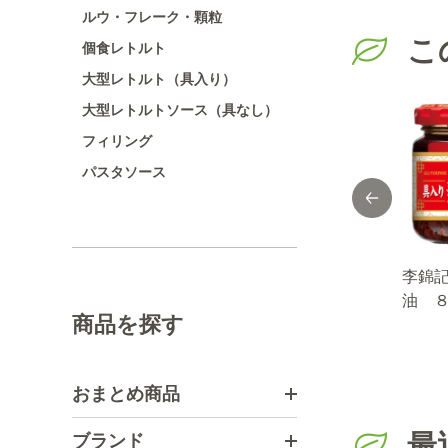
ルウ・フレーク・顆粒
こ
個食レトルト
大型レトルト（具入り）
大型レトルトソース（具なし）
フィリング
パスタソース
ムク
薫り塩 抹茶塩
香ばし旨い！おか
李錦
０ｇ
２９ｇ
ずラー油 １１０
油 
商品を探す
ｇ
おまとめ商品
最
ブランド