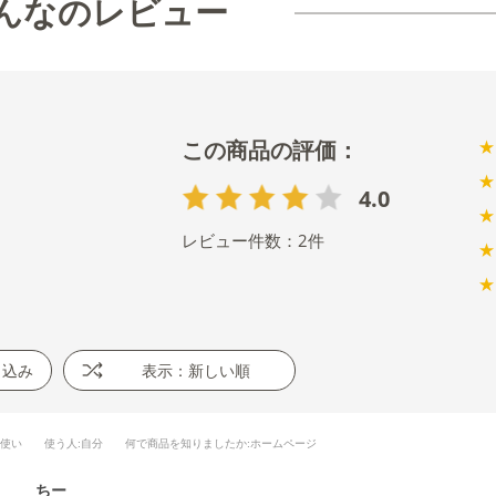
んなのレビュー
★
★
4.0
★
レビュー件数：
2
件
★
★
り込み
表示：新しい順
段使い
使う人
:自分
何で商品を知りましたか
:ホームページ
ちー