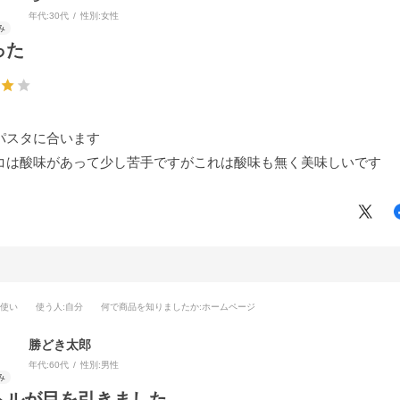
年代:
30代
性別:
女性
った
パスタに合います
コは酸味があって少し苦手ですがこれは酸味も無く美味しいです
段使い
使う人
:自分
何で商品を知りましたか
:ホームページ
勝どき太郎
年代:
60代
性別:
男性
トルが目を引きました。