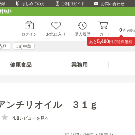
登録
はじめての方
ご利用ガイド
お問い合わせ
料無料
0
円
(税込)
ログイン
お気に入り
購入履歴
カート
5,400
あと
円で送料無料
応品
#町中華
健康食品
業務用
アンチリオイル ３１ｇ
4.0
レビューを見る