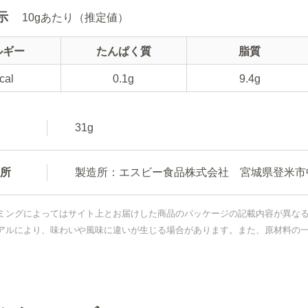
示
10gあたり（推定値）
ルギー
たんぱく質
脂質
cal
0.1g
9.4g
31g
所
製造所：エスビー食品株式会社 宮城県登米市中
ミングによってはサイト上とお届けした商品のパッケージの記載内容が異な
アルにより、味わいや風味に違いが生じる場合があります。また、原材料の