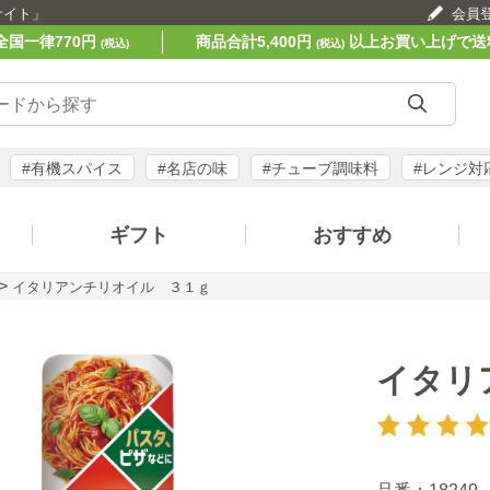
サイト」
会員
全国一律770円
商品合計5,400円
以上お買い上げで送
(税込)
(税込)
#有機スパイス
#名店の味
#チューブ調味料
#レンジ対
ギフト
おすすめ
>
イタリアンチリオイル ３１ｇ
イタリ