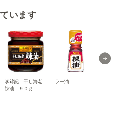
見ています
李錦記 干し海老
ラー油
旬の香り 
辣油 ９０ｇ
つ葉０．６