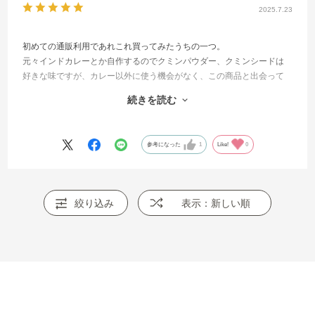
2025.7.23
初めての通販利用であれこれ買ってみたうちの一つ。
元々インドカレーとか自作するのでクミンパウダー、クミンシードは
好きな味ですが、カレー以外に使う機会がなく、この商品と出会って
和食に使える大発見！
続きを読む
レンチンのみで手軽（包丁は使いますがｗ）、これははまりそう。ナ
スが美味しい夏場の定番になりそうです。
街中のスーパーでは置いていないのでしょうか？！
参考になった
1
Like!
0
絞り込み
表示：新しい順