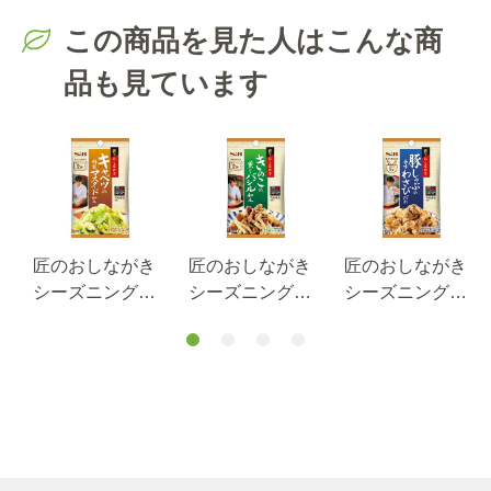
この商品を見た人はこんな商
品も見ています
匠のおしながき
匠のおしながき
匠のおしながき
シーズニング
シーズニング
シーズニング
キャベツの特製
きのこの薫りバ
豚しゃぶの香味
マスタード和
ジル和え １６
わさびだれ １
え １４.８ｇ
ｇ
２.４ｇ