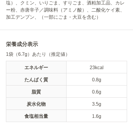
塩）、クミン、いりごま、すりごま、酒粕加工品、カレ
ー粉、赤唐辛子／調味料（アミノ酸）、二酸化ケイ素、
加工デンプン、（一部にごま・大豆を含む）
栄養成分表示
1袋（6.7g）あたり（推定値）
エネルギー
23kcal
たんぱく質
0.8g
脂質
0.6g
炭水化物
3.5g
食塩相当量
1.6g