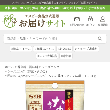
スパイス＆ハーブのエスビー食品直営のオンラインショップ「お届けサイト」
送料 全国一律770円
商品合計5,400円
以上お買い上げで送料無料
(税込)
(税込)
お問い合わせ
ログイン
会員登録
#激辛アイテム
#有機スパイス
#名店の味
#チューブ調味料
#レンジ対応品
#町中華
ホーム
>
香辛料・調味料
>
シーズニング
>
シーズニング（野菜・きのこ）
>
匠のおしながきシーズニング なすの香ばしクミン味噌 １３.４ｇ