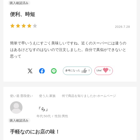
便利、時短
2026.7.28
簡単で早いうえにすごく美味しいですね。近くのスーパーには違うの
はあるけどなすのはないので注文しました。自分で真似ができないと
思って
参考になった
0
Like!
0
使い道
:普段使い
使う人
:家族
何で商品を知りましたか
:ホームページ
「ら」
年代:
50代
性別:
男性
手軽なのにお店の味！