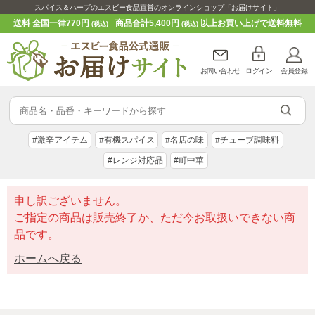
スパイス＆ハーブのエスビー食品直営のオンラインショップ「お届けサイト」
送料 全国一律770円
商品合計5,400円
以上お買い上げで送料無料
(税込)
(税込)
お問い合わせ
ログイン
会員登録
#激辛アイテム
#有機スパイス
#名店の味
#チューブ調味料
#レンジ対応品
#町中華
申し訳ございません。
ご指定の商品は販売終了か、ただ今お取扱いできない商
品です。
ホームへ戻る