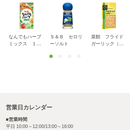
なんでもハーブ
Ｓ＆Ｂ セロリ
菜館 フライド
ミックス １２
ーソルト
ガーリック（油
ｇ
蒜酥） ８ｇ
営業日カレンダー
■営業時間