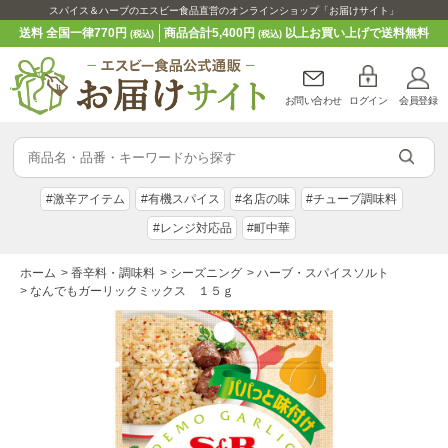
スパイス＆ハーブのエスビー食品直営のオンラインショップ「お届けサイト」
送料 全国一律770円
商品合計5,400円
以上お買い上げで送料無料
(税込)
(税込)
お問い合わせ
ログイン
会員登録
#激辛アイテム
#有機スパイス
#名店の味
#チューブ調味料
#レンジ対応品
#町中華
ホーム
>
香辛料・調味料
>
シーズニング
>
ハーブ・スパイスソルト
>
なんでもガーリックミックス １５ｇ