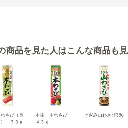
の商品を見た人はこんな商品も
本わさび（長
本生 本わさび
きざみ山わさび38g
産） ３３ｇ
４３ｇ