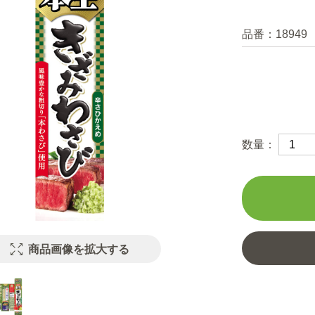
品番：
18949
数量：
商品画像を拡大する