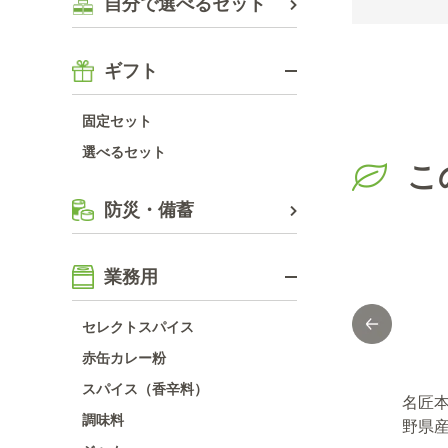
自分で選べるセット
ギフト
固定セット
選べるセット
こ
防災・備蓄
業務用
セレクトスパイス
赤缶カレー粉
スパイス（香辛料）
生わ
おろし生わさび３
本生 柚子こしょ
名匠
調味料
ｇ
１０ｇ
う ４０ｇ
野県