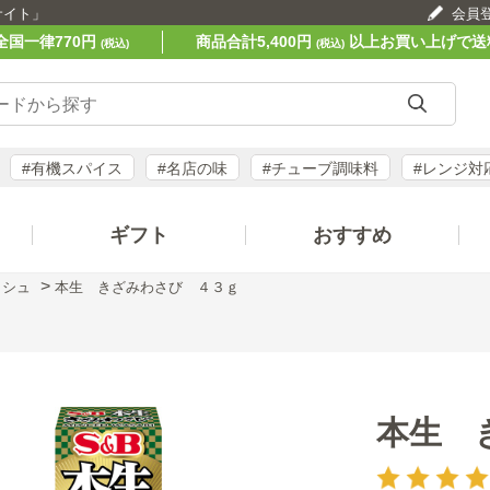
サイト」
会員
全国一律770円
商品合計5,400円
以上お買い上げで送
(税込)
(税込)
#有機スパイス
#名店の味
#チューブ調味料
#レンジ対
ギフト
おすすめ
>
ッシュ
本生 きざみわさび ４３ｇ
本生 