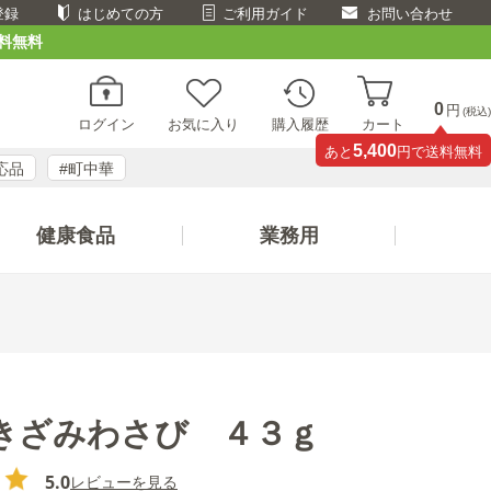
登録
はじめての方
ご利用ガイド
お問い合わせ
料無料
0
円
(税込)
ログイン
お気に入り
購入履歴
カート
5,400
あと
円で送料無料
応品
#町中華
健康食品
業務用
きざみわさび ４３ｇ
5.0
レビューを見る