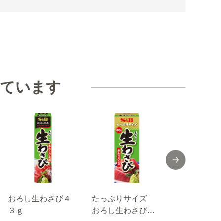
見ています
おろし生わさび４
たっぷりサイズ
ＩＰＰＩＮ
３ｇ
おろし生わさび
しわさび 