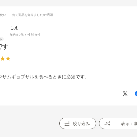
段使い
何で商品を知りましたか
:店頭
しえ
年代:
50代
性別:
女性
です
やサムギョプサルを食べるときに必須です。
絞り込み
表示：