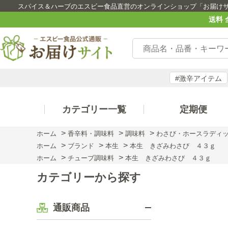
スパイス＆ハーブのエスビー食品直営のオンラインショップ「お届け
送料 
#激辛アイテム
カテゴリー一覧
定期便
>
>
>
ホーム
香辛料・調味料
調味料
わさび・ホースラディ
>
>
>
ホーム
ブランド
本生
本生 きざみわさび ４３ｇ
>
>
ホーム
チューブ調味料
本生 きざみわさび ４３ｇ
カテゴリーから探す
通販商品