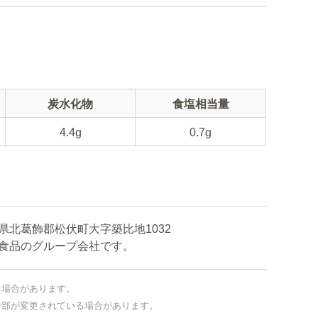
炭水化物
食塩相当量
4.4g
0.7g
北葛飾郡松伏町大字築比地1032
品のグループ会社です。
る場合があります。
一部が変更されている場合があります。