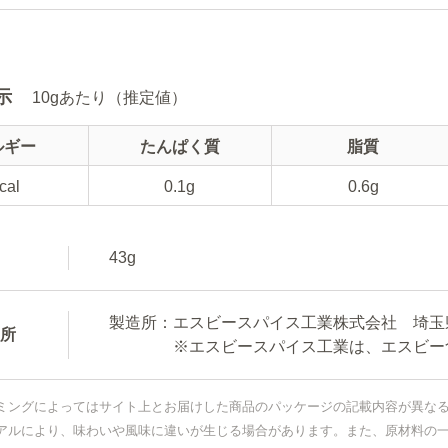
示
10gあたり（推定値）
ルギー
たんぱく質
脂質
cal
0.1g
0.6g
43g
製造所：エスビースパイス工業株式会社 埼玉県
所
※エスビースパイス工業は、エスビー食
ミングによってはサイト上とお届けした商品のパッケージの記載内容が異な
アルにより、味わいや風味に違いが生じる場合があります。また、原材料の