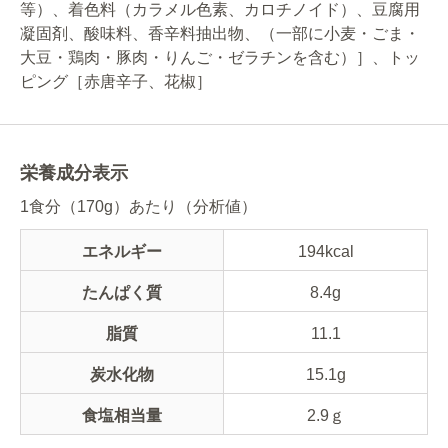
等）、着色料（カラメル色素、カロチノイド）、豆腐用
凝固剤、酸味料、香辛料抽出物、（一部に小麦・ごま・
大豆・鶏肉・豚肉・りんご・ゼラチンを含む）］、トッ
ピング［赤唐辛子、花椒］
栄養成分表示
1食分（170g）あたり（分析値）
エネルギー
194kcal
たんぱく質
8.4g
脂質
11.1
炭水化物
15.1g
食塩相当量
2.9ｇ