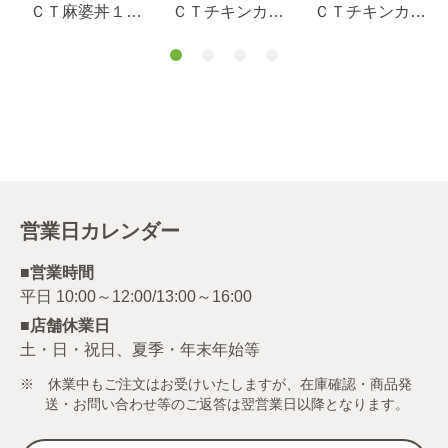
ＣＴ麻婆丼１７
ＣＴチキンカレ
ＣＴチキンカレ
０ｇ×６個セット
ー１８５ｇ
ー１８５ｇ×６個
.
セット
営業日カレンダー
■営業時間
■店舗休業日
土・日・祝日、夏季・年末年始等
※ 休業中もご注文はお受けいたしますが、在庫確認・商品発
送・お問い合わせ等のご返答は翌営業日以降となります。