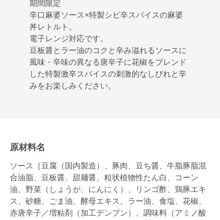
期間限定
辛口麻婆ソース×特製シビ辛スパイスの麻婆
丼レトルト。
電子レンジ対応です。
豆板醤とラー油のコクと辛み溢れるソースに
風味・辛味の異なる唐辛子に花椒をブレンド
した特製激辛スパイスの刺激的なしびれと辛
みをお楽しみください。
原材料名
ソース［豆腐（国内製造）、豚肉、豆ち醤、牛脂豚脂混
合油脂、豆板醤、甜麺醤、粒状植物性たん白、コーン
油、野菜（しょうが、にんにく）、リンゴ酢、鶏豚エキ
ス、砂糖、ごま油、酵母エキス、ラー油、食塩、花椒、
赤唐辛子／増粘剤（加工デンプン）、調味料（アミノ酸