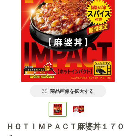
商品画像を拡大する
ＨＯＴＩＭＰＡＣＴ麻婆丼１７０