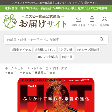
スパイス＆ハーブのエスビー食品直営のオンラインショップ「お届けサイト」
送料 全国一律770円
商品合計5,400円
以上お買い上げで送料無料
(税込)
(税込)
お問い合わせ
ログイン
会員登録
#激辛アイテム
#有機スパイス
#名店の味
#チューブ調味料
#レンジ対応品
#町中華
ホーム
>
カレー
>
レトルト・缶
>
辛口・大辛
>
ＨＯＴＩＭＰＡＣＴ麻婆丼１７０ｇ